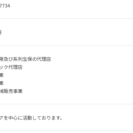
7734
円
険及び系列生保の代理店
ック代理店
業
業
械販売事業
アを中心に活動しております。